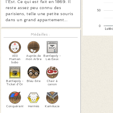
l’Est. Ce qui est fait en 1869. Il
reste assez peu connu des
50
parisiens, telle une petite souris
dans un grand appartement...
0
Lutè
Médailles :
Allô
Auprès de
Battlepoly -
Maman
mon Arbre
Les Eaux
bobo
Battlepoly -
Bleu-bite
Chair à
Ticket d'Or
canon
Conquérant
Hermès
Kamikaze