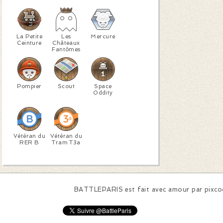
La Petite
Les
Mercure
Ceinture
Châteaux
Fantômes
Pompier
Scout
Space
Oddity
Vétéran du
Vétéran du
RER B
Tram T3a
BATTLEPARIS est fait avec amour par
pixc