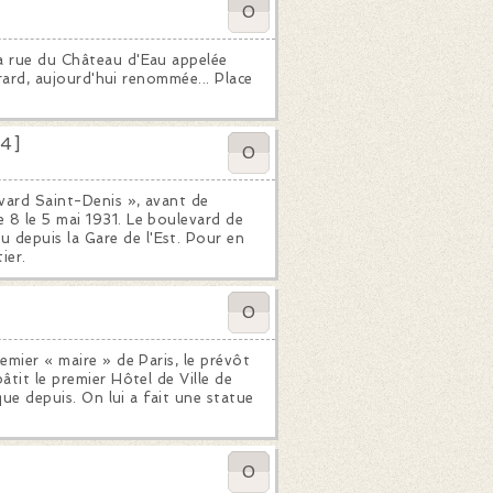
0
la rue du Château d'Eau appelée
Girard, aujourd'hui renommée... Place
 4]
0
vard Saint-Denis », avant de
 8 le 5 mai 1931. Le boulevard de
depuis la Gare de l'Est. Pour en
ier.
0
emier « maire » de Paris, le prévôt
âtit le premier Hôtel de Ville de
ique depuis. On lui a fait une statue
0