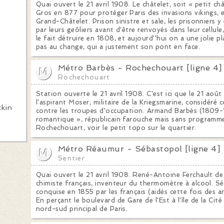
Quai ouvert le 21 avril 1908. Le châtelet, soit « petit ch
Gros en 877 pour protéger Paris des invasions vikings,
Grand-Châtelet. Prison sinistre et sale, les prisonniers 
par leurs geôliers avant d'être renvoyés dans leur cell
le fait détruire en 1808, et aujourd''hui on a une jolie 
pas au change, qui a justement son pont en face.
Métro Barbès - Rochechouart [ligne 4]
Rochechouart
Station ouverte le 21 avril 1908. C'est ici que le 21 août
l'aspirant Moser, militaire de la Kriegsmarine, considéré
ckin
contre les troupes d'occupation. Armand Barbès (1809-
romantique », républicain farouche mais sans programme 
Rochechouart, voir le petit topo sur le quartier.
Métro Réaumur - Sébastopol [ligne 4]
Sentier
Quai ouvert le 21 avril 1908. René-Antoine Ferchault d
chimiste français, inventeur du thermomètre à alcool. Sé
conquise en 1855 par les français (aidés cette fois des an
En perçant le boulevard de Gare de l'Est à l'île de la Cit
nord-sud principal de Paris.