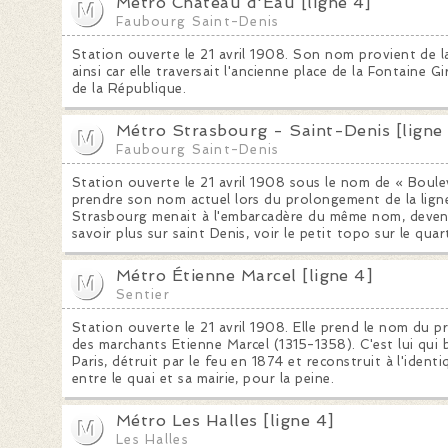
Métro Château d'Eau [ligne 4]
Faubourg Saint-Denis
Station ouverte le 21 avril 1908. Son nom provient de 
ainsi car elle traversait l'ancienne place de la Fontaine 
de la République.
Métro Strasbourg - Saint-Denis [ligne
Faubourg Saint-Denis
Station ouverte le 21 avril 1908 sous le nom de « Boule
prendre son nom actuel lors du prolongement de la ligne
Strasbourg menait à l'embarcadère du même nom, devenu 
savoir plus sur saint Denis, voir le petit topo sur le quart
Métro Étienne Marcel [ligne 4]
Sentier
Station ouverte le 21 avril 1908. Elle prend le nom du pr
des marchants Etienne Marcel (1315-1358). C'est lui qui b
Paris, détruit par le feu en 1874 et reconstruit à l'ident
entre le quai et sa mairie, pour la peine.
Métro Les Halles [ligne 4]
Les Halles