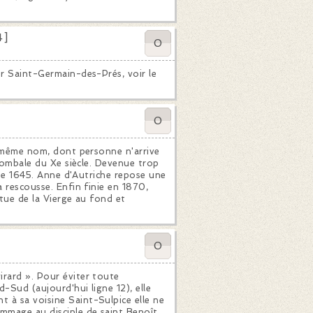
4]
0
ur Saint-Germain-des-Prés, voir le
0
du même nom, dont personne n'arrive
e tombale du Xe siècle. Devenue trop
r de 1645. Anne d'Autriche repose une
a rescousse. Enfin finie en 1870,
atue de la Vierge au fond et
0
irard ». Pour éviter toute
-Sud (aujourd'hui ligne 12), elle
 à sa voisine Saint-Sulpice elle ne
ommage au disciple de saint Benoît,