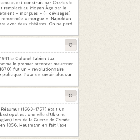
âteau », est construit par Charles le
 et remplacé au Moyen Âge par le
y étaient « morgués » (= dévisagés)
ule, renommée « morgue ». Napoléon
place avec deux théâtres. On ne perd
0
 1941 le Colonel Fabien tua
 comme le premier attentat meurtrier
1870) fut un « révolutionnaire
politique. Pour en savoir plus sur
0
e Réaumur (1683-1757) était un
bastopol est une ville d'Ukraine
glais) lors de la Guerre de Crimée.
é en 1858, Hausmann en fait l'axe