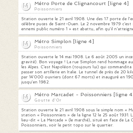
Métro Porte de Clignancourt [ligne 4]
Poissonniers
Station ouverte le 21 avril 1908. Une des 17 porte de l'e
célèbre puces de Saint-Ouen. Le 2 novembre 1979 c'est i
ennemi public numéro 1 » est abattu, afin qu'il n'atteigne
Métro Simplon [ligne 4]
Poissonniers
Station ouverte le 14 mai 1908. Le 6 août 2005 un ince
gravité). Bon voyage ! La rue Simplon rend hommage au
les Alpes. C'est Napoléon (toujours lui) qui commandita 
passer son artillerie en Italie. Le tunnel de près de 20 k
par 14'000 ouvriers (dont 67 morts) et inauguré en 190
jusqu'en 1982.
Métro Marcadet - Poissonniers [ligne 4
Goutte d'Or
Station ouverte le 21 avril 1908 sous le simple nom « Mar
station « Poissonniers » de la ligne 12 le 25 août 1931.
lieu-dit « La Mercade » (le marché), situé en face de La 
Poissonniers, voir le petit topo sur le quartier.