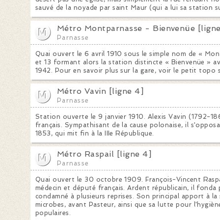
sauvé de la noyade par saint Maur (qui a lui sa station sur
Métro Montparnasse - Bienvenüe [ligne
Parnasse
Quai ouvert le 6 avril 1910 sous le simple nom de « Mont
et 13 formant alors la station distincte « Bienvenüe » a
1942. Pour en savoir plus sur la gare, voir le petit topo s
Métro Vavin [ligne 4]
Parnasse
Station ouverte le 9 janvier 1910. Alexis Vavin (1792-18
français. Sympathisant de la cause polonaise, il s'oppos
1853, qui mit fin à la IIIe République.
Métro Raspail [ligne 4]
Parnasse
Quai ouvert le 30 octobre 1909. François-Vincent Raspa
médecin et député français. Ardent républicain, il fonda p
condamné à plusieurs reprises. Son principal apport à la
microbes, avant Pasteur, ainsi que sa lutte pour l'hygiène
populaires.