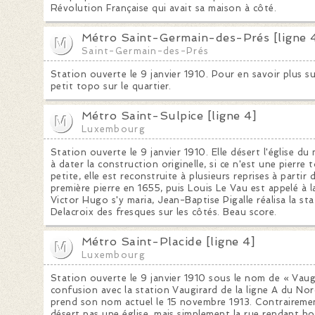
Révolution Française qui avait sa maison à côté.
Métro Saint-Germain-des-Prés [ligne 
Saint-Germain-des-Prés
Station ouverte le 9 janvier 1910. Pour en savoir plus s
petit topo sur le quartier.
Métro Saint-Sulpice [ligne 4]
Luxembourg
Station ouverte le 9 janvier 1910. Elle désert l'église 
à dater la construction originelle, si ce n'est une pierr
petite, elle est reconstruite à plusieurs reprises à parti
première pierre en 1655, puis Louis Le Vau est appelé à l
Victor Hugo s'y maria, Jean-Baptise Pigalle réalisa la st
Delacroix des fresques sur les côtés. Beau score.
Métro Saint-Placide [ligne 4]
Luxembourg
Station ouverte le 9 janvier 1910 sous le nom de « Vaug
confusion avec la station Vaugirard de la ligne A du Nord
prend son nom actuel le 15 novembre 1913. Contrairement
désert pas une église, mais simplement la rue rendant h