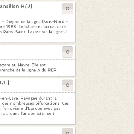
nsilien H/J]
0
 - Dieppe de la ligne Paris-Nord -
mbre 1988. Le bâtiment actuel date
s Paris-Saint-Lazare via la ligne J
0
azare au Havre. Elle est
branche de la ligne A du RER.
J/L]
0
n-en-Laye. Ravagée durant la
s des nombreuses bifurcations. Ces
t ferroviaire d'Europe avec pas
icile dans l'ancien bâtiment
0