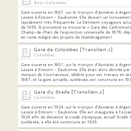
Bois-Colombes
Gare ouverte en 1857, sur le tronçon d'Asnières à Argent
Lazare à Ermont - Eaubonne. Elle dessert un lotissement
rapidement très fréquentée. Le bâtiment voyageurs actue
de 1935. À proximité se trouve la « Gare des Carbonnets
Champ-de-Mars de l'exposition universelle de 1878, dépla
en ruine malgré des projets de réaménagement.
Gare de Colombes [Transilien J]
Colombes
Gare ouverte en 1857, sur le tronçon d'Asnières à Argent
Lazare à Ermont - Eaubonne. Elle était alors abritée par
marquis de Courtanvaux, célèbre pour ses travaux en as
1887, et la gare actuelle, surélevée, est construite en 19
Gare du Stade [Transilien J]
Colombes
Gare ouverte en 1924, sur le tronçon d'Asnières à Argent
Lazare à Ermont - Eaubonne. Elle est inaugurée à l'occa
1924 afin de desservir le stade olympique, actuel Stade 
surélevée, a elle été construite en 1935.