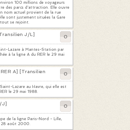
 environ 100 millions de voyageurs
tre des parcs d'attraction. Elle ouvre
n nom actuel provient de la rue
elle sont justement situées la Gare
out se rejoint.
ransilien J/L]
0
Saint-Lazare à Mantes-Station par
chée à la ligne A du RER le 29 mai
[RER A] [Transilien
0
Saint-Lazare au Havre, qui elle est
u RER le 29 mai 1988.
/J]
0
e de la ligne Paris-Nord - Lille,
le 28 août 2000.