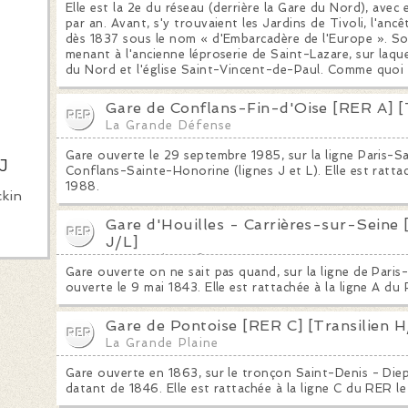
Elle est la 2e du réseau (derrière la Gare du Nord), avec
par an. Avant, s'y trouvaient les Jardins de Tivoli, l'ancê
dès 1837 sous le nom « d'Embarcadère de l'Europe ». So
menant à l'ancienne léproserie de Saint-Lazare, sur laqu
du Nord et l'église Saint-Vincent-de-Paul. Comme quoi t
Gare de Conflans-Fin-d'Oise [RER A] [T
La Grande Défense
Gare ouverte le 29 septembre 1985, sur la ligne Paris-
J
Conflans-Sainte-Honorine (lignes J et L). Elle est ratta
1988.
ckin
Gare d'Houilles - Carrières-sur-Seine 
.
J/L]
La Grande Défense
Gare ouverte on ne sait pas quand, sur la ligne de Paris-
ouverte le 9 mai 1843. Elle est rattachée à la ligne A d
Gare de Pontoise [RER C] [Transilien H
La Grande Plaine
Gare ouverte en 1863, sur le tronçon Saint-Denis - Diepp
datant de 1846. Elle est rattachée à la ligne C du RER 