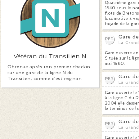
Quatrième gare d
1840 sous le nom
flots de Bretons 
locomotive à vape
façade de la gar
Gare de
La Grand
Gare ouverte en 
Vétéran du Transilien N
Située sur la li
mai 1980.
Obtenue après ton premier checkin
sur une gare de la ligne N du
Gare de
Transilien, comme c'est mignon.
La Grand
Gare ouverte le 1
à la ligne C du
2004 elle dessert
le terminus de l
Gare de
La Grand
Gare ouverte le 1