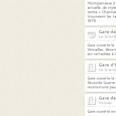
Montparnasse à B
actuelle, de styl
terme « Chantier
trouvaient les ta
1979.
Gare de
La Grand
Gare ouverte le
Versailles, déso
est rattachée à 
Gare d'
La Grand
Gare ouverte le 
Seconde Guerre 
reconstruite peu
Gare de
Vanves
Gare ouverte en 