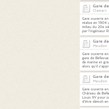
Gare de
Clamart
Gare ouverte en 
réalise en 1904
milieu du 20e si
par l'ingénieur 
Gare de
Meudon
Gare ouverte en 
gare de Bellevue
de marine et gra
alors qu'il s'ap
Gare de
Meudon
Gare ouverte en 
Château de Belle
Louis XV pour s
d'être démoli en