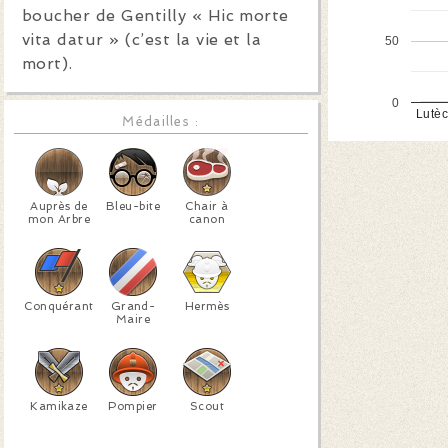
boucher de Gentilly « Hic morte
vita datur » (c’est la vie et la
50
mort).
0
Lutè
Médailles :
Auprès de
Bleu-bite
Chair à
mon Arbre
canon
Conquérant
Grand-
Hermès
Maire
Kamikaze
Pompier
Scout