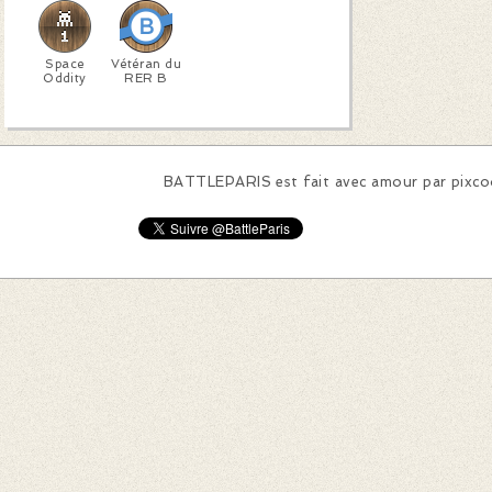
Space
Vétéran du
Oddity
RER B
BATTLEPARIS est fait avec amour par
pixc