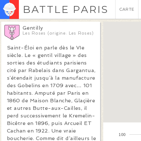
BATTLE PARIS
CARTE
Gentilly
Les Roses (origine: Les Roses)
Saint-Éloi en parle dès le VIe
siècle. Le « gentil village » des
sorties des étudiants parisiens
cité par Rabelais dans Gargantua,
s’étendait jusqu’à la manufacture
des Gobelins en 1709 avec… 101
habitants. Amputé par Paris en
1860 de Maison Blanche, Glaçière
et autres Butte-aux-Cailles, il
perd successivement le Kremelin-
Bicêtre en 1896, puis Arcueil ET
Cachan en 1922. Une vraie
100
boucherie. Comme dit d’ailleurs le