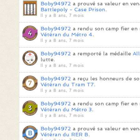
Boby94972
a prouvé sa valeur en ven
Battlepoly - Case Prison
.
Il y a 8 ans, 7 mois
Boby94972
a rendu son camp fier en 
Vétéran du Métro 4
.
Il y a 8 ans, 7 mois
Boby94972
a remporté la médaille
Al
lutte.
Il y a 8 ans, 7 mois
Boby94972
a reçu les honneurs de so
Vétéran du Tram T7
.
Il y a 8 ans, 7 mois
Boby94972
a rendu son camp fier en 
Vétéran du Métro 3
.
Il y a 8 ans, 7 mois
Boby94972
a prouvé sa valeur en ven
Vétéran du RER B
.