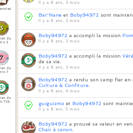
Il y a 8 ans, 3 mois
ersitas
Bat'Nane
et
Boby94972
sont mainten
Il y a 8 ans, 3 mois
Boby94972
a accompli la mission
Pom
ran du
Il y a 8 ans, 3 mois
tro 3
Boby94972
a accompli la mission
Vét
de sa vie.
Il y a 8 ans, 3 mois
ran du
tro 7
Boby94972
a rendu son camp fier en 
Culture & Confiture
.
Il y a 8 ans, 4 mois
ran du
m T3b
guiguizmo
et
Boby94972
sont mainte
Il y a 8 ans, 5 mois
Boby94972
a prouvé sa valeur en ven
Chair à canon
.