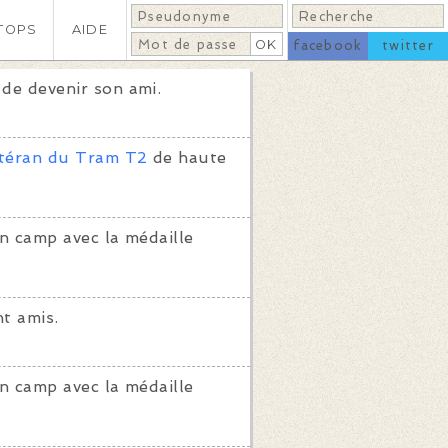
TOPS
AIDE
facebook
twitter
de devenir son ami.
téran du Tram T2
de haute
n camp avec la médaille
t amis.
n camp avec la médaille