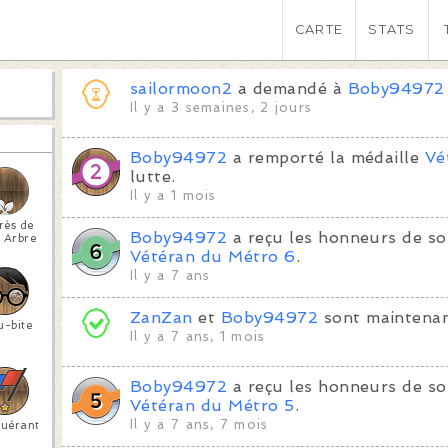
CARTE
STATS
sailormoon2
a demandé à
Boby94972
Il y a 3 semaines, 2 jours
Boby94972
a remporté la médaille
Vé
lutte.
Il y a 1 mois
rès de
Boby94972
a reçu les honneurs de so
 Arbre
Vétéran du Métro 6
.
Il y a 7 ans
ZanZan
et
Boby94972
sont maintenan
u-bite
Il y a 7 ans, 1 mois
Boby94972
a reçu les honneurs de so
Vétéran du Métro 5
.
Il y a 7 ans, 7 mois
uérant