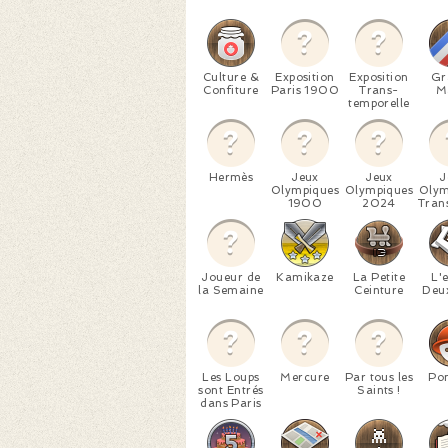
Culture &
Exposition
Exposition
Gr
Confiture
Paris 1900
Trans-
M
temporelle
Hermès
Jeux
Jeux
J
Olympiques
Olympiques
Olym
1900
2024
Tran
Joueur de
Kamikaze
La Petite
L'e
la Semaine
Ceinture
Deux
Les Loups
Mercure
Par tous les
Po
sont Entrés
Saints !
dans Paris