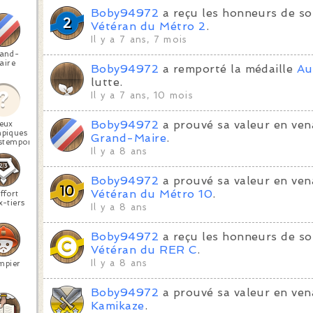
Boby94972
a reçu les honneurs de so
Vétéran du Métro 2
.
Il y a 7 ans, 7 mois
and-
aire
Boby94972
a remporté la médaille
Au
lutte.
Il y a 7 ans, 10 mois
Boby94972
a prouvé sa valeur en ven
eux
piques
Grand-Maire
.
stemporels
Il y a 8 ans
Boby94972
a prouvé sa valeur en ven
Vétéran du Métro 10
.
ffort
-tiers
Il y a 8 ans
Boby94972
a reçu les honneurs de so
Vétéran du RER C
.
Il y a 8 ans
mpier
Boby94972
a prouvé sa valeur en ven
Kamikaze
.