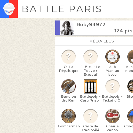
BATTLE PARIS
Boby94972
124 pts
MÉDAILLES
0. La
1. Bleu : Le
Allô
Aup
République
Pouvoir
Maman
mon
Exécutif
bobo
Band on
Battlepoly -
Battlepoly -
Ble
the Run
Case Prison
Ticket d'Or
Bomberman
Carte de
Chair à
Conq
Radiotélé
canon