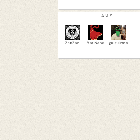
AMIS
ZanZan
Bat'Nane
guiguizmo