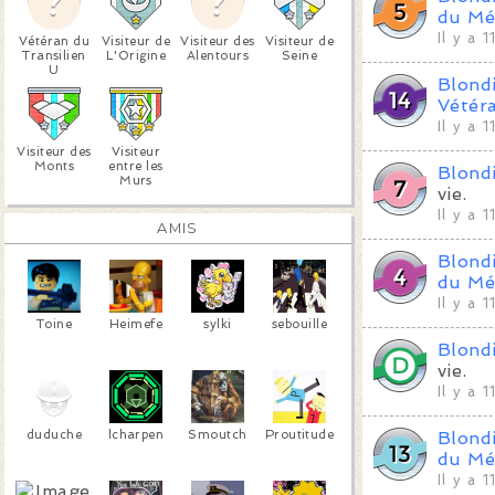
du Mé
Il y a 
Vétéran du
Visiteur de
Visiteur des
Visiteur de
Transilien
L'Origine
Alentours
Seine
U
Blond
Vétér
Il y a 
Visiteur des
Visiteur
Monts
entre les
Blond
Murs
vie.
Il y a 
AMIS
Blond
du Mé
Il y a 
Toine
Heimefe
sylki
sebouille
Blond
vie.
Il y a 
duduche
lcharpen
Smoutch
Proutitude
Blond
du Mé
Il y a 