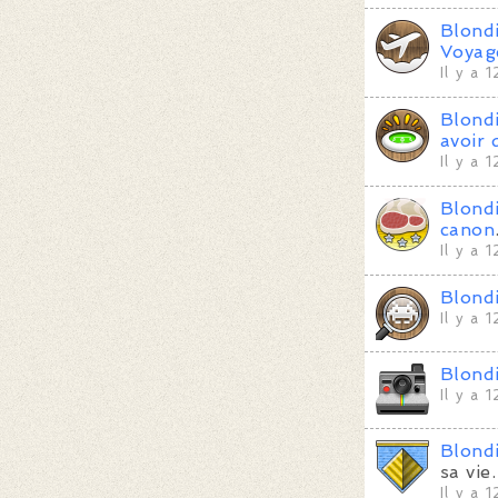
Blond
Voyag
Il y a 
Blond
avoir 
Il y a 
Blond
canon
Il y a 
Blond
Il y a 
Blond
Il y a 
Blond
sa vie.
Il y a 