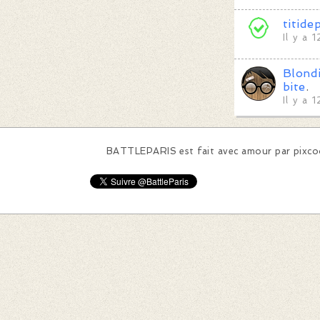
titide
Il y a 
Blond
bite
.
Il y a 
BATTLEPARIS est fait avec amour par
pixc