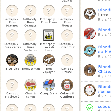
Jaunes
Blond
lutte.
Battlepoly -
Battlepoly -
Battlepoly -
Battlepoly -
Il y a 
Rues
Rues
Rues Roses
Rues
Marines
Oranges
Rouges
Blond
Il y a 
Battlepoly -
Battlepoly -
Battlepoly -
Battlepoly -
Blond
Rues Vertes
Rues
Taxe de
Ticket d'Or
Violettes
Luxe
du Mé
Il y a 
Blond
Bleu-bite
Bomberman
Bon
Carte de
Châte
Voyage !
Presse
Il y a 
Blond
Mama
Carte de
Chair à
Conquérant
Culture &
Il y a 
Radiotélé
canon
Confiture
seboui