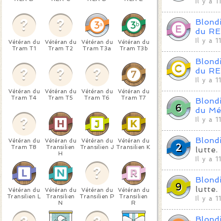
Il y a 
Blond
du RE
Il y a 
Vétéran du
Vétéran du
Vétéran du
Vétéran du
Tram T1
Tram T2
Tram T3a
Tram T3b
Blond
du RE
Il y a 
Vétéran du
Vétéran du
Vétéran du
Vétéran du
Tram T4
Tram T5
Tram T6
Tram T7
Blond
du Mé
Il y a 
Blond
Vétéran du
Vétéran du
Vétéran du
Vétéran du
Tram T8
Transilien
Transilien J
Transilien K
lutte.
H
Il y a 
Blond
lutte.
Vétéran du
Vétéran du
Vétéran du
Vétéran du
Transilien L
Transilien
Transilien P
Transilien
Il y a 
N
R
Blond