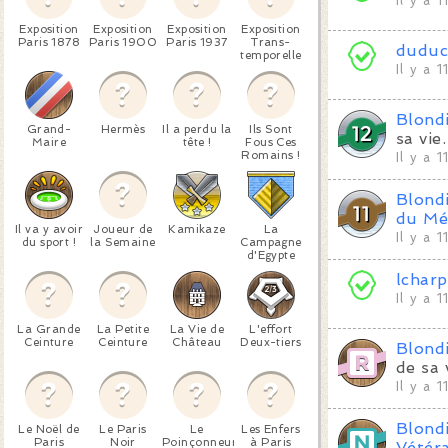
Il y a 
Exposition
Exposition
Exposition
Exposition
Paris 1878
Paris 1900
Paris 1937
Trans-
duduc
temporelle
Il y a 
Blond
Grand-
Hermès
Il a perdu la
Ils Sont
sa vie.
Maire
tête !
Fous Ces
Romains !
Il y a 
Blond
du Mé
Il va y avoir
Joueur de
Kamikaze
La
Il y a 
du sport !
la Semaine
Campagne
d'Egypte
lchar
Il y a 
La Grande
La Petite
La Vie de
L'effort
Ceinture
Ceinture
Château
Deux-tiers
Blond
de sa 
Il y a 
Blond
Le Noël de
Le Paris
Le
Les Enfers
Paris
Noir
Poinçonneur
à Paris
Vétér