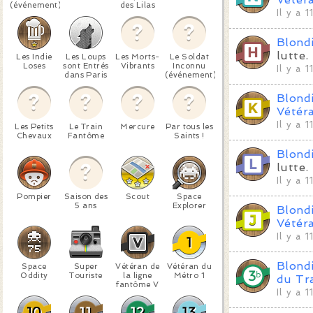
(événement)
des Lilas
Il y a 
Blond
lutte.
Les Indie
Les Loups
Les Morts-
Le Soldat
Loses
sont Entrés
Vibrants
Inconnu
Il y a 
dans Paris
(événement)
Blond
Vétéra
Il y a 
Les Petits
Le Train
Mercure
Par tous les
Chevaux
Fantôme
Saints !
Blond
lutte.
Il y a 
Pompier
Saison des
Scout
Space
5 ans
Explorer
Blond
Vétéra
Il y a 
Blond
Space
Super
Vétéran de
Vétéran du
Oddity
Touriste
la ligne
Métro 1
du Tr
fantôme V
Il y a 