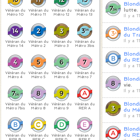
Blond
lutte.
Vétéran du
Vétéran du
Vétéran du
Vétéran du
Métro 10
Métro 11
Métro 12
Métro 13
Il y a 
Blond
du Tr
Il y a 
Vétéran du
Vétéran du
Vétéran du
Vétéran du
Métro 14
Métro 2
Métro 3
Métro 3bis
Blond
du RE
Il y a 
Vétéran du
Vétéran du
Vétéran du
Vétéran du
Métro 4
Métro 5
Métro 6
Métro 7
Blond
vie.
Il y a 
Blond
Vétéran du
Vétéran du
Vétéran du
Vétéran du
Métro 7bis
Métro 8
Métro 9
RER A
du Mé
Il y a 
Blond
du RE
Vétéran du
Vétéran du
Vétéran du
Vétéran du
RER B
RER C
RER D
RER E