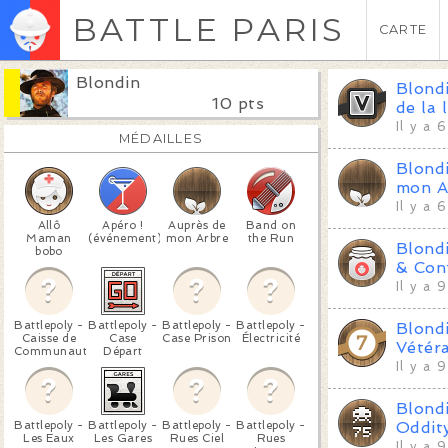
BATTLE PARIS
CARTE
Blondin
Blond
10 pts
de la 
Il y a 
MÉDAILLES
Blond
mon A
Il y a 
Allô
Apéro !
Auprès de
Band on
Maman
(événement)
mon Arbre
the Run
Blond
bobo
& Con
Il y a 
Battlepoly -
Battlepoly -
Battlepoly -
Battlepoly -
Blond
Caisse de
Case
Case Prison
Électricité
Vétér
Communauté
Départ
Il y a 
Blond
Battlepoly -
Battlepoly -
Battlepoly -
Battlepoly -
Oddit
Les Eaux
Les Gares
Rues Ciel
Rues
Il y a 