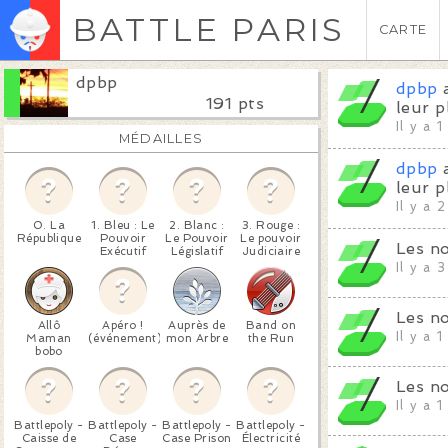
BATTLE PARIS
CARTE
dpbp
dpbp
a
191 pts
leur p
Il y a 
MÉDAILLES
dpbp
a
leur p
Il y a 
0. La
1. Bleu : Le
2. Blanc :
3. Rouge :
République
Pouvoir
Le Pouvoir
Le pouvoir
Les no
Exécutif
Législatif
Judiciaire
Il y a 
Les no
Allô
Apéro !
Auprès de
Band on
Il y a 
Maman
(événement)
mon Arbre
the Run
bobo
Les no
Il y a 
Battlepoly -
Battlepoly -
Battlepoly -
Battlepoly -
Caisse de
Case
Case Prison
Électricité