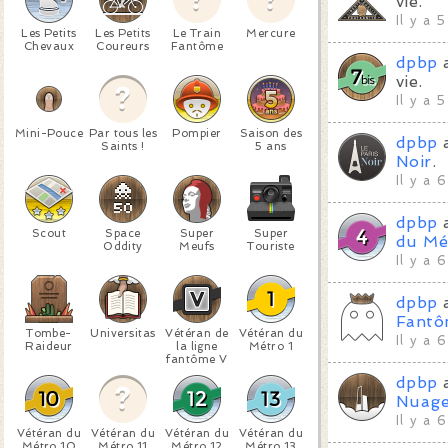
vie.
Il y a 
Les Petits
Les Petits
Le Train
Mercure
Chevaux
Coureurs
Fantôme
dpbp
a
vie.
Il y a 
Mini-Pouce
Par tous les
Pompier
Saison des
dpbp
a
Saints !
5 ans
Noir
.
Il y a 
dpbp
a
Scout
Space
Super
Super
du Mé
Oddity
Meufs
Touriste
Il y a 
dpbp
a
Fantô
Tombe-
Universitas
Vétéran de
Vétéran du
Il y a 
Raideur
la ligne
Métro 1
fantôme V
dpbp
a
Nuag
Il y a 
Vétéran du
Vétéran du
Vétéran du
Vétéran du
Métro 10
Métro 11
Métro 12
Métro 13