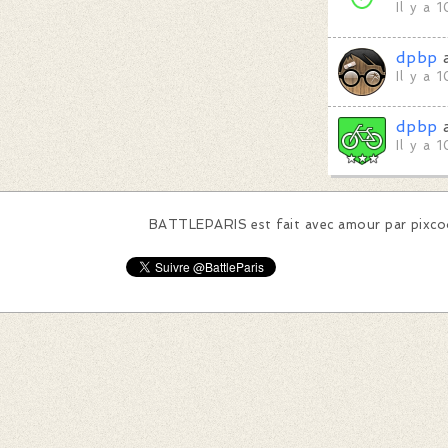
Il y a 
dpbp
a
Il y a 
dpbp
a
Il y a 
BATTLEPARIS est fait avec amour par
pixc