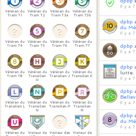
dpbp
Il y a 
Vétéran du
Vétéran du
Vétéran du
Vétéran du
Tram T1
Tram T2
Tram T3a
Tram T3b
dpbp
a
du Mé
Il y a 
Vétéran du
Vétéran du
Vétéran du
Vétéran du
dpbp
a
Tram T4
Tram T5
Tram T6
Tram T7
Il y a 
dpbp
a
Vétéran du
Vétéran du
Vétéran du
Vétéran du
lutte.
Tram T8
Transilien
Transilien J
Transilien K
Il y a 
H
dpbp
a
Bellev
Vétéran du
Vétéran du
Vétéran du
Vétéran du
Il y a 
Transilien L
Transilien
Transilien P
Transilien
N
R
dpbp
a
du Mé
Il y a 
Vétéran du
Visiteur de
Visiteur des
Visiteur de