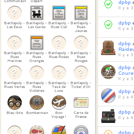
Communauté
Départ
dpbp
Il y a 
dpbp
Battlepoly -
Battlepoly -
Battlepoly -
Battlepoly -
Les Eaux
Les Gares
Rues Ciel
Rues
Il y a 
Jaunes
dpbp
a
Raide
Battlepoly -
Battlepoly -
Battlepoly -
Battlepoly -
Il y a 
Rues
Rues
Rues Roses
Rues
Marines
Oranges
Rouges
dpbp
a
Coure
Il y a 
Battlepoly -
Battlepoly -
Battlepoly -
Battlepoly -
Rues Vertes
Rues
Taxe de
Ticket d'Or
Violettes
Luxe
dpbp
a
Il y a 
dpbp
a
Bleu-bite
Bomberman
Bon
Carte de
Voyage !
Presse
Il y a 
dpbp