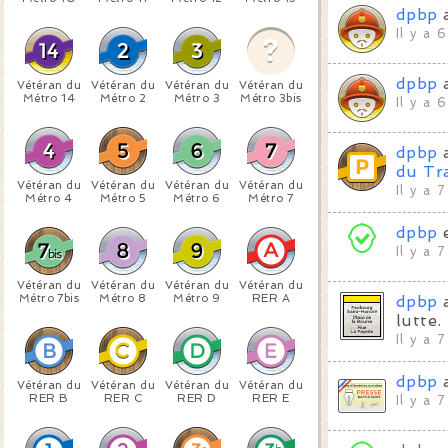
dpbp
a
Il y a 
dpbp
a
Vétéran du
Vétéran du
Vétéran du
Vétéran du
Métro 14
Métro 2
Métro 3
Métro 3bis
Il y a 
dpbp
a
du Tra
Vétéran du
Vétéran du
Vétéran du
Vétéran du
Il y a 
Métro 4
Métro 5
Métro 6
Métro 7
dpbp
Il y a 
Vétéran du
Vétéran du
Vétéran du
Vétéran du
Métro 7bis
Métro 8
Métro 9
RER A
dpbp
a
lutte.
Il y a 
dpbp
a
Vétéran du
Vétéran du
Vétéran du
Vétéran du
RER B
RER C
RER D
RER E
Il y a 