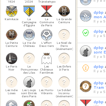
Il y a 
1924
2024
Transtemporels
dpbp
a
mon A
Kamikaze
La
La
La Grande
Il y a 
Campagne
Commune
Ceinture
d'Egypte
de Paris
dpbp
Il y a 
La Petite
La Vie de
L'effort
Le Noël de
Ceinture
Château
Deux-tiers
Paris
dpbp
a
(événement)
sont E
Il y a 
dpbp
Le Paris
Le
Les
Les Enfers
Noir
Poinçonneur
Châteaux
à Paris
Il y a 
des Lilas
Fantômes
dpbp
a
Tram 
Les Indie
Les Loups
Les Morts-
Le Soldat
Il y a 
Loses
sont Entrés
Vibrants
Inconnu
dans Paris
(événement)
dpbp
a