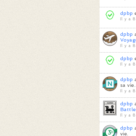
dpbp
Il y a 
dpbp
a
Voyag
Il y a 
dpbp
Il y a 
dpbp
a
sa vie.
Il y a 
dpbp
a
Battle
Il y a 
dpbp
a
vie.