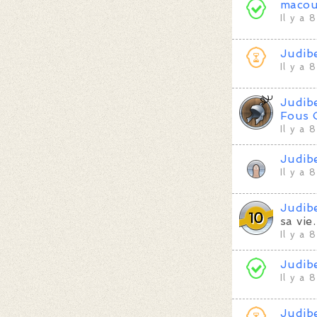
macou
Il y a 
Judib
Il y a 
Judib
Fous 
Il y a 
Judib
Il y a 
Judib
sa vie.
Il y a 
Judib
Il y a 
Judib