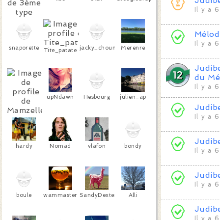
Judib
Il y a 
3ème type
Mélod
Il y a 
snaporette
jacky_choun
Merenre
Tite_patate
Judib
du Mé
Il y a 
upNdawn
Hesbourg
julien_ap
Judib
Il y a 
Mamzelle
Violette
Judib
hardy
Nomad
vlafon
bondy
Il y a 
Judib
Il y a 
boule
wammaster
SandyDexter
Alli
Judib
Il y a 