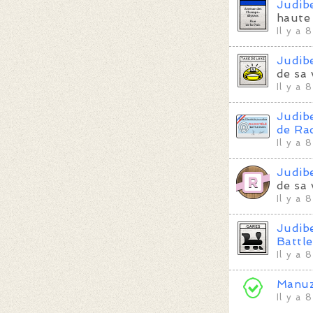
Judib
haute 
Il y a 
Judib
de sa 
Il y a 
Judib
de Ra
Il y a 
Judib
de sa 
Il y a 
Judib
Battle
Il y a 
Manu
Il y a 