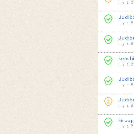
Il y a 
Judib
Il y a 
Judib
Il y a 
kensh
Il y a 
Judib
Il y a 
Judib
Il y a 
Broog
Il y a 