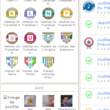
Tram T7
Tram T8
Transilien
Transilien J
Judib
H
du Mé
Il y a 
Vétéran du
Vétéran du
Vétéran du
Vétéran du
JeanP
Transilien K
Transilien L
Transilien
Transilien P
Il y a 
N
Judib
Preum
Vétéran du
Vétéran du
Visiteur de
Visiteur des
Il y a 
Transilien
Transilien
L'Origine
Alentours
R
U
Judib
Il y a 
Visiteur de
Visiteur des
Visiteur
Seine
Monts
entre les
Judib
Murs
Il y a 
AMIS
Judib
Il y a 
lise
bldx
Glouglouraptor