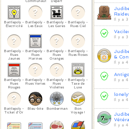
Communauté
Départ
Judib
Raide
Il y a 
Battlepoly -
Battlepoly -
Battlepoly -
Battlepoly -
Électricité
Les Eaux
Les Gares
Rues Ciel
Vacile
Il y a 
Judib
Battlepoly -
Battlepoly -
Battlepoly -
Battlepoly -
Rues
Rues
Rues
Rues Roses
& Con
Jaunes
Marines
Oranges
Il y a 
Antig
Battlepoly -
Battlepoly -
Battlepoly -
Battlepoly -
Il y a 
Rues
Rues Vertes
Rues
Taxe de
Rouges
Violettes
Luxe
lonel
Il y a 
Battlepoly -
Bleu-bite
Bomberman
Bon
Ticket d'Or
Voyage !
Judib
Vétér
Il y a 