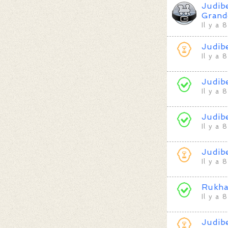
Judib
Grand
Il y a 
Judib
Il y a 
Judib
Il y a 
Judib
Il y a 
Judib
Il y a 
Rukha
Il y a 
Judib