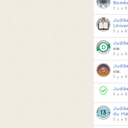
Bomb
Il y a 
Judib
Univer
Il y a 
Judib
vie.
Il y a 
Judib
vie.
Il y a 
Judib
Il y a 
Judib
du Mé
Il y a 