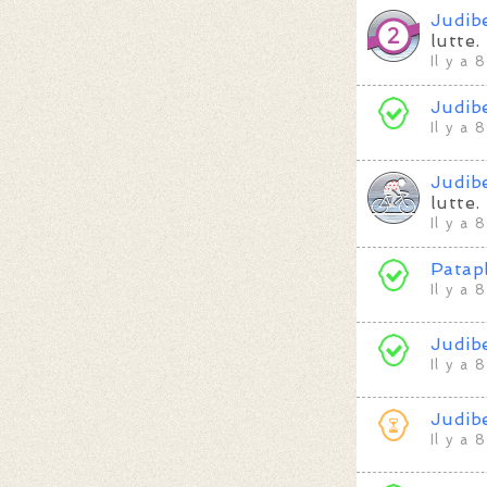
Judib
lutte.
Il y a 
Judib
Il y a 
Judib
lutte.
Il y a 
Patap
Il y a 
Judib
Il y a 
Judib
Il y a 