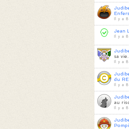
Judib
Enfers
Il y a 
Jean 
Il y a 
Judib
sa vie.
Il y a 
Judib
du RE
Il y a 
Judib
au ris
Il y a 
Judib
Pompi