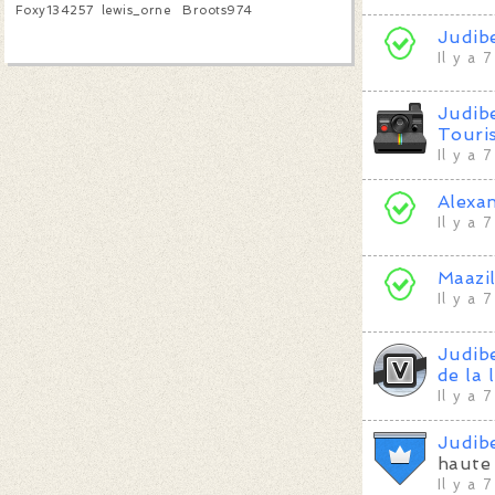
Foxy134257
lewis_orne
Broots974
Judib
Il y a 
Judib
Touri
Il y a 
Alexa
Il y a 
Maazi
Il y a 
Judib
de la 
Il y a 
Judib
haute 
Il y a 