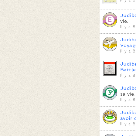
Il y a 
Judib
vie.
Il y a 
Judib
Voyag
Il y a 
Judib
Battl
Il y a 
Judib
sa vie.
Il y a 
Judib
avoir 
Il y a 