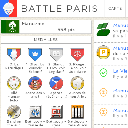
BATTLE PARIS
CARTE
Manuzme
Manu
558 pts
va pas
Il y a 
MÉDAILLES
Manu
de sa 
Il y a 
0. La
1. Bleu : Le
2. Blanc :
3. Rouge :
République
Pouvoir
Le Pouvoir
Le pouvoir
La Vie
Exécutif
Législatif
Judiciaire
Il y a 
Manu
Allô
Apéro des 5
Apéro !
Auprès de
Il y a 
Maman
ans !
(événement)
mon Arbre
bobo
Manu
Il y a 
Band on
Battlepoly -
Battlepoly -
Battlepoly -
the Run
Caisse de
Case
Case Prison