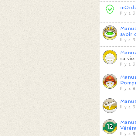
mOrd
Il y a 
Manu
avoir 
Il y a 
Manu
sa vie.
Il y a 
Manu
Pompi
Il y a 
Manu
Il y a 
Manu
Vétér
Il y a 