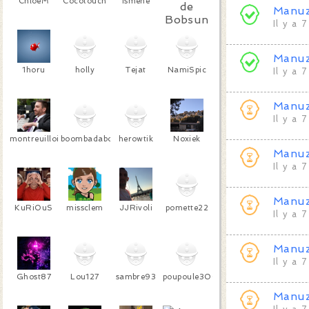
ChloéM
Cocotouch
Ismène
Manu
Il y a 
Bobsun
Manu
1horu
holly
Tejat
NamiSpic
Il y a 
Manu
Il y a 
montreuillois
boombadaboom
herowtik
Noxiek
Manu
Il y a 
Manu
KuRiOuS
missclem
JJRivoli
pomette22
Il y a 
Manu
Il y a 
Ghost87
Lou127
sambre93
poupoule3000
Manu