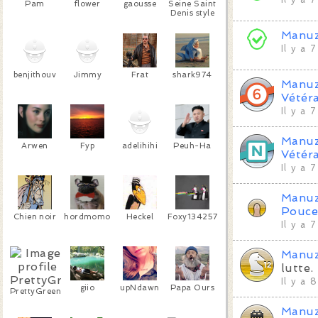
Pam
flower
gaousse
Seine Saint
Denis style
Manu
Il y a 
benjithouv
Jimmy
Frat
shark974
Manu
Vétér
Il y a 
Manu
Arwen
Fyp
adelihihi
Peuh-Ha
Vétér
Il y a 
Manu
Pouc
Chien noir
hordmomo
Heckel
Foxy134257
Il y a 
Manu
lutte.
Il y a 
giio
upNdawn
Papa Ours
PrettyGreen
Manu