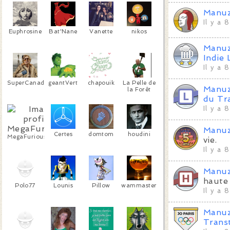
Manu
Il y a 
Euphrosine
Bat'Nane
Vanette
nikos
Manu
Indie 
Il y a 
SuperCanadianGranny
geantVert
chapouik
La Pelle de
Manu
la Forêt
du Tra
Il y a 
Manu
Certes
domtom
houdini
MegaFuriousMilf
vie.
Il y a 
Manu
haute 
Polo77
Lounis
Pillow
wammaster
Il y a 
Manu
Trans