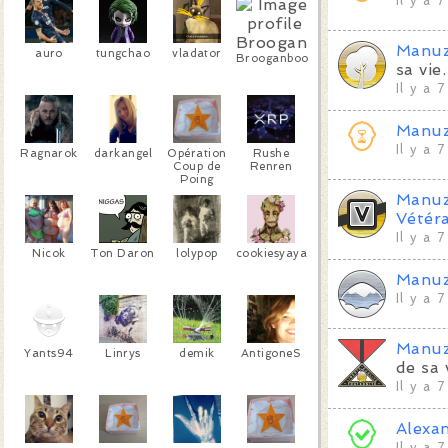
Il y a 
Manu
auro
tungchao
vladator
Brooganboo
sa vie.
Il y a 
Manu
Il y a 
Ragnarok
darkangel
Opération
Rushe
Coup de
Renren
Poing
Manu
Vétéra
Il y a 
Nicok
Ton Daron
lolypop
cookiesyaya
Manu
Il y a 
Manu
Yants94
Linrys
demik
AntigoneS
de sa 
Il y a 
Alexa
Il y a 