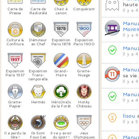
haute 
Carte de
Carte de
Chair à
Conquérant
Il y a 
Presse
Radiotélé
canon
Manu
Montm
Il y a 
Culture &
Démineur
Exposition
Exposition
Confiture
en Chef
Paris 1878
Paris 1900
Manu
Il y a 
Manu
Exposition
Exposition
Grand-
Gratte-
sa vie.
Paris 1937
Trans-
Maire
Nuage
temporelle
Il y a 
Manu
Il y a 
Gratte-
Hermès
Héro(ïne)s
Honky
Papier
de la Forêt
Château
lisou
a
Il y a 
Il a perdu la
Ils Sont
Il va y avoir
Jeux
Manu
tête !
Fous Ces
du sport !
Olympiques