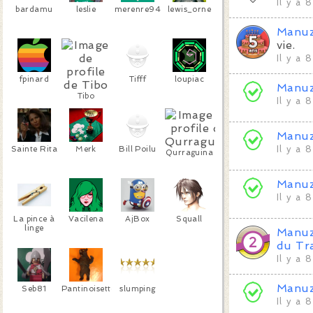
Il y a 
bardamu
leslie
merenre94
lewis_orne
Manu
vie.
Il y a 
fpinard
Tifff
loupiac
Manu
Tibo
Il y a 
Manu
Sainte Rita
Merk
Bill Poilu
Il y a 
Qurraguina
Manu
Il y a 
La pince à
Vacilena
AjBox
Squall
linge
Manu
du Tr
Il y a 
Manu
Seb81
Pantinoisette
slumping
Il y a 