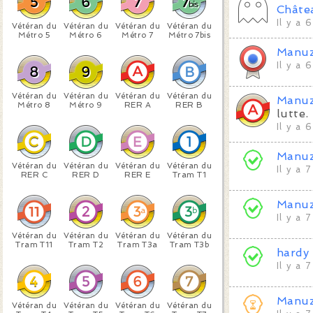
Châte
Il y a 
Vétéran du
Vétéran du
Vétéran du
Vétéran du
Métro 5
Métro 6
Métro 7
Métro 7bis
Manu
Il y a 
Vétéran du
Vétéran du
Vétéran du
Vétéran du
Manu
Métro 8
Métro 9
RER A
RER B
lutte.
Il y a 
Manu
Vétéran du
Vétéran du
Vétéran du
Vétéran du
Il y a 
RER C
RER D
RER E
Tram T1
Manu
Il y a 
Vétéran du
Vétéran du
Vétéran du
Vétéran du
Tram T11
Tram T2
Tram T3a
Tram T3b
hardy
Il y a 
Manu
Vétéran du
Vétéran du
Vétéran du
Vétéran du