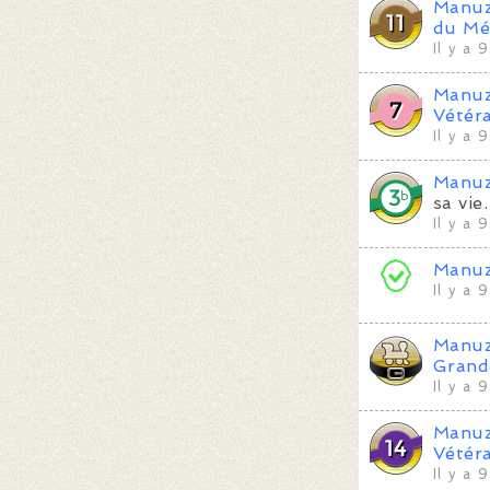
Manu
du Mé
Il y a 
Manu
Vétér
Il y a 
Manu
sa vie.
Il y a 
Manu
Il y a 
Manu
Grand
Il y a 
Manu
Vétér
Il y a 