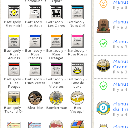
Communauté
Départ
Manu
Il y a 
Manu
Battlepoly -
Battlepoly -
Battlepoly -
Battlepoly -
Électricité
Les Eaux
Les Gares
Rues Ciel
Il y a 
Manu
Il y a 
Battlepoly -
Battlepoly -
Battlepoly -
Battlepoly -
Rues
Rues
Rues
Rues Roses
Jaunes
Marines
Oranges
Manu
Grand
Il y a 
Battlepoly -
Battlepoly -
Battlepoly -
Battlepoly -
Rues
Rues Vertes
Rues
Taxe de
Manu
Rouges
Violettes
Luxe
Il y a 
Manu
Battlepoly -
Bleu-bite
Bomberman
Bon
du Tr
Ticket d'Or
Voyage !
Il y a 
Manu