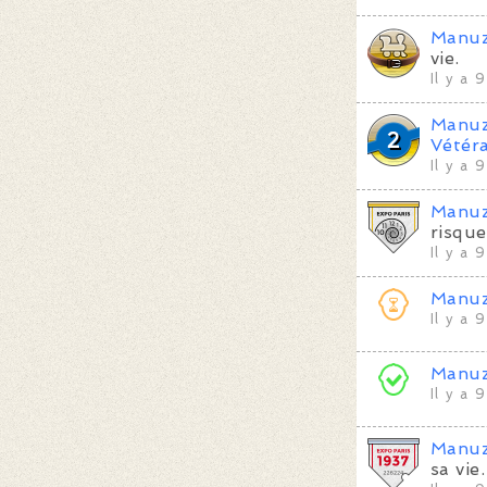
Manu
vie.
Il y a 
Manu
Vétér
Il y a 
Manu
risque
Il y a 
Manu
Il y a 
Manu
Il y a 
Manu
sa vie.