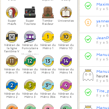
Maxim
Il y a 
yanne
Super
Super
Tombe-
Universitas
Meufs
Touriste
Raideur
Il y a 
JeanP
Il y a 
Vétéran de
Vétéran du
Vétéran du
Vétéran du
la ligne
Funiculaire
Métro 1
Métro 10
fantôme V
de
Manu
Montmartre
Il y a 
Vétéran du
Vétéran du
Vétéran du
Vétéran du
Manu
Métro 11
Métro 12
Métro 13
Métro 14
haute 
Il y a 
Tite_
Vétéran du
Vétéran du
Vétéran du
Vétéran du
Il y a 
Métro 2
Métro 3
Métro 3bis
Métro 4
Manu