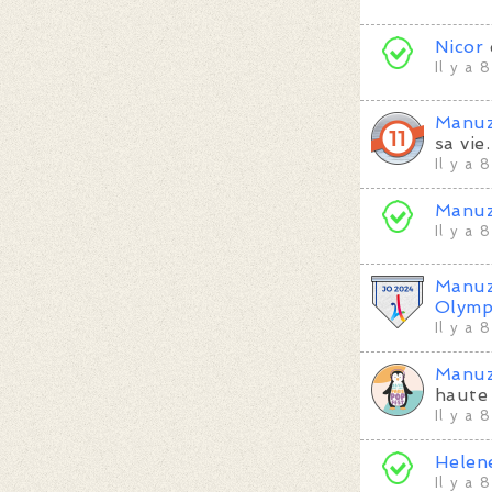
Nicor
Il y a 
Manu
sa vie.
Il y a 
Manu
Il y a 
Manu
Olymp
Il y a 
Manu
haute 
Il y a 
Helen
Il y a 