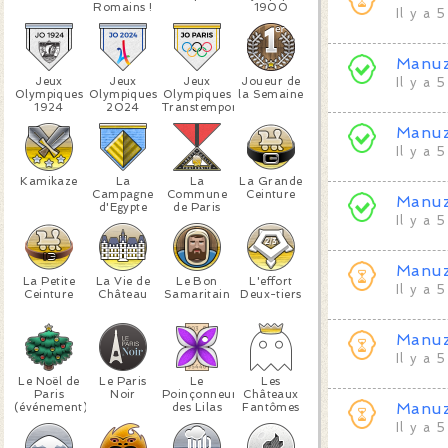
Romains !
1900
Il y a 
Manu
Jeux
Jeux
Jeux
Joueur de
Il y a 
Olympiques
Olympiques
Olympiques
la Semaine
1924
2024
Transtemporels
Manu
Il y a 
Kamikaze
La
La
La Grande
Campagne
Commune
Ceinture
Manu
d'Egypte
de Paris
Il y a 
Manu
La Petite
La Vie de
Le Bon
L'effort
Il y a 
Ceinture
Château
Samaritain
Deux-tiers
Manu
Il y a 
Le Noël de
Le Paris
Le
Les
Paris
Noir
Poinçonneur
Châteaux
Manu
(événement)
des Lilas
Fantômes
Il y a 