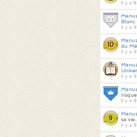
Il y a 
Manu
Blanc 
Il y a 
Manu
du Mé
Il y a 
Manu
Univer
Il y a 
Manu
risque
Il y a 
Manu
sa vie.
Il y a 