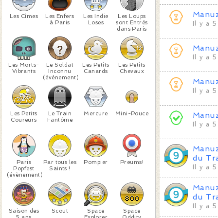
Manu
Les Cîmes
Les Enfers
Les Indie
Les Loups
à Paris
Loses
sont Entrés
Il y a 
dans Paris
Manu
Il y a 
Les Morts-
Le Soldat
Les Petits
Les Petits
Vibrants
Inconnu
Canards
Chevaux
(événement)
Manu
Il y a 
Les Petits
Le Train
Mercure
Mini-Pouce
Manu
Coureurs
Fantôme
Il y a 
Manu
du Tr
Paris
Par tous les
Pompier
Preums!
Il y a 
Popfest
Saints !
(évènement)
Manu
du Tr
Il y a 
Saison des
Scout
Space
Space
5 ans
Explorer
Oddity