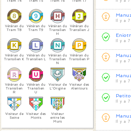
Il y a 
Tram T4
Tram T5
Tram T6
Tram T7
Manu
Il y a 
Vétéran du
Vétéran du
Vétéran du
Vétéran du
Tram T8
Tram T9
Transilien
Transilien J
H
Eniot
Il y a 
Manu
Vétéran du
Vétéran du
Vétéran du
Vétéran du
Transilien K
Transilien L
Transilien
Transilien P
Il y a 
N
Manu
Il y a 
Vétéran du
Vétéran du
Visiteur de
Visiteur des
Transilien
Transilien
L'Origine
Alentours
R
U
Petit
Il y a 
Visiteur de
Visiteur des
Visiteur
Manu
Seine
Monts
entre les
Murs
Il y a 