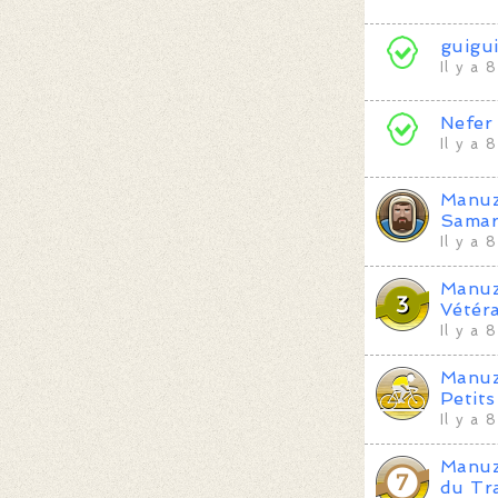
guigu
Il y a 
Nefer
Il y a 
Manu
Samar
Il y a 
Manu
Vétér
Il y a 
Manu
Petit
Il y a 
Manu
du Tr