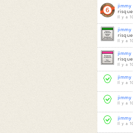
jimmy
risque
Il y a 
jimmy
risque
Il y a 
jimmy
risque
Il y a 
jimmy
Il y a 
jimmy
Il y a 
jimmy
Il y a 