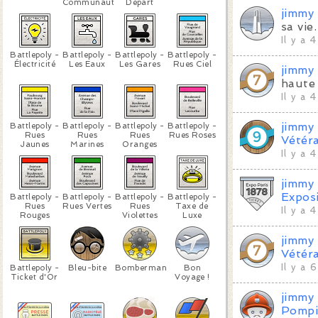
Communauté
Départ
jimmy
sa vie.
Il y a 
Battlepoly -
Battlepoly -
Battlepoly -
Battlepoly -
Électricité
Les Eaux
Les Gares
Rues Ciel
jimmy
haute 
Il y a 
jimmy
Battlepoly -
Battlepoly -
Battlepoly -
Battlepoly -
Rues
Rues
Rues
Rues Roses
Vétér
Jaunes
Marines
Oranges
Il y a 
jimmy
Exposi
Battlepoly -
Battlepoly -
Battlepoly -
Battlepoly -
Rues
Rues Vertes
Rues
Taxe de
Il y a 
Rouges
Violettes
Luxe
jimmy
Vétér
Il y a 
Battlepoly -
Bleu-bite
Bomberman
Bon
Ticket d'Or
Voyage !
jimmy
Pompi