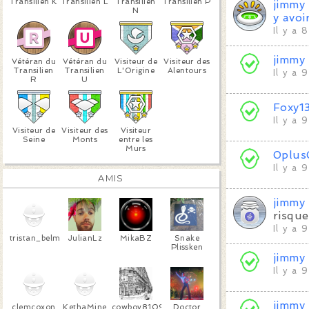
Transilien K
Transilien L
Transilien
Transilien P
jimmy
N
y avoi
Il y a 
jimmy
Vétéran du
Vétéran du
Visiteur de
Visiteur des
Transilien
Transilien
L'Origine
Alentours
Il y a 
R
U
Foxy1
Il y a 
Visiteur de
Visiteur des
Visiteur
Seine
Monts
entre les
Murs
0plus
Il y a 
AMIS
jimmy
risque
Il y a 
tristan_belmondo
JulianLz
MikaBZ
Snake
Plissken
jimmy
Il y a 
jimmy
clemcoxon
KethaMine
cowboy81090
Doctor