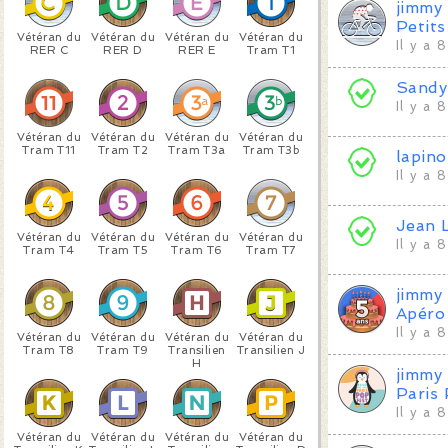
jimmy
Petit
Vétéran du
Vétéran du
Vétéran du
Vétéran du
Il y a 
RER C
RER D
RER E
Tram T1
Sandy
Il y a 
Vétéran du
Vétéran du
Vétéran du
Vétéran du
Tram T11
Tram T2
Tram T3a
Tram T3b
lapino
Il y a 
Jean 
Vétéran du
Vétéran du
Vétéran du
Vétéran du
Il y a 
Tram T4
Tram T5
Tram T6
Tram T7
jimmy
Apéro 
Il y a 
Vétéran du
Vétéran du
Vétéran du
Vétéran du
Tram T8
Tram T9
Transilien
Transilien J
H
jimmy
Paris
Il y a 
Vétéran du
Vétéran du
Vétéran du
Vétéran du