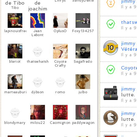
Linrys
SandyDexter
jimmy
Il y a 
Tibo
joachim
thats
Il y a 
lapinouisfree
Jean
0plus0
Foxy134257
Lebont
jimmy
Vétér
Il y a 
bleriot
thatswhatshesaid
Coyote
Segafredo
Crafty
Coyot
Il y a 
jimmy
marteauburin
djibson
romo
julbo
lutte.
Il y a 
jimmy
lutte.
blondymary
milou22
Caomignon
paddywagon
Il y a 