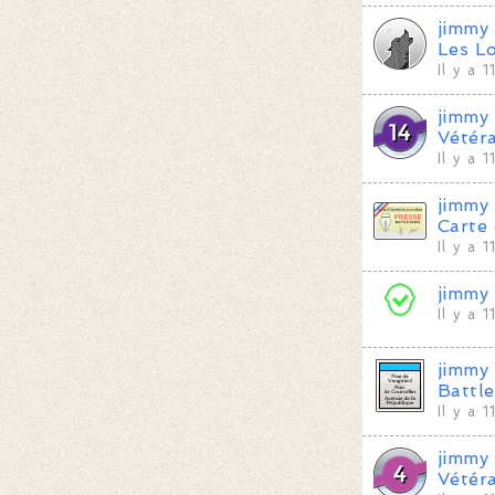
jimmy
Les L
Il y a 
jimmy
Vétér
Il y a 
jimmy
Carte
Il y a 
jimmy
Il y a 
jimmy
Battle
Il y a 
jimmy
Vétér