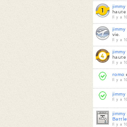
jimmy
haute 
Il y a 
jimmy
vie.
Il y a 
jimmy
haute 
Il y a 
romo
Il y a 
jimmy
Il y a 
jimmy
Battl
Il y a 