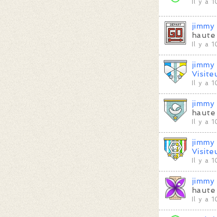
Il y a 
jimmy
haute 
Il y a 
jimmy
Visite
Il y a 
jimmy
haute 
Il y a 
jimmy
Visite
Il y a 
jimmy
haute 
Il y a 