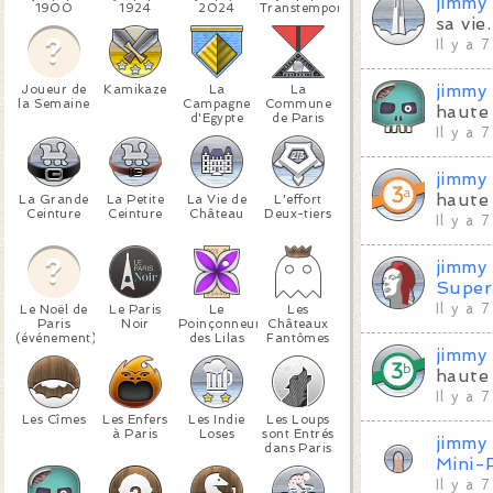
jimmy
1900
1924
2024
Transtemporels
sa vie.
Il y a 
jimmy
Joueur de
Kamikaze
La
La
la Semaine
Campagne
Commune
haute 
d'Egypte
de Paris
Il y a 
jimmy
haute 
La Grande
La Petite
La Vie de
L'effort
Ceinture
Ceinture
Château
Deux-tiers
Il y a 
jimmy
Super
Il y a 
Le Noël de
Le Paris
Le
Les
Paris
Noir
Poinçonneur
Châteaux
(événement)
des Lilas
Fantômes
jimmy
haute 
Il y a 
Les Cîmes
Les Enfers
Les Indie
Les Loups
à Paris
Loses
sont Entrés
jimmy
dans Paris
Mini-
Il y a 