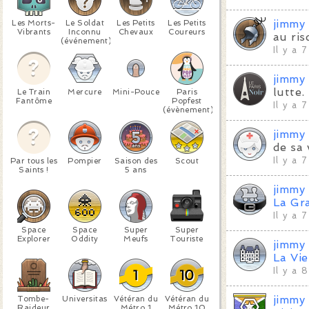
jimmy
Les Morts-
Le Soldat
Les Petits
Les Petits
Vibrants
Inconnu
Chevaux
Coureurs
au ris
(événement)
Il y a 
jimmy
lutte.
Le Train
Mercure
Mini-Pouce
Paris
Fantôme
Popfest
Il y a 
(évènement)
jimmy
de sa 
Il y a 
Par tous les
Pompier
Saison des
Scout
Saints !
5 ans
jimmy
La Gr
Il y a 
Space
Space
Super
Super
Explorer
Oddity
Meufs
Touriste
jimmy
La Vi
Il y a 
jimmy
Tombe-
Universitas
Vétéran du
Vétéran du
Raideur
Métro 1
Métro 10