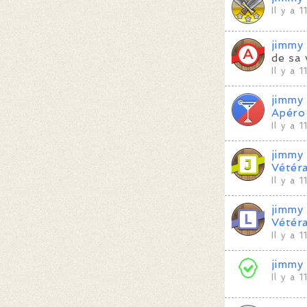
Il y a 
jimmy
de sa 
Il y a 
jimmy
Apéro
Il y a 
jimmy
Vétéra
Il y a 
jimmy
Vétéra
Il y a 
jimmy
Il y a 