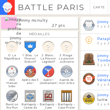
BATTLE PARIS
CARTE
jimmy mcnulty
jimmy
27 pts
Il y a 
MÉDAILLES
Patap
Il y a 
jimmy
0. La
1. Bleu : Le
2. Blanc :
3. Rouge :
République
Pouvoir
Le Pouvoir
Le pouvoir
Tombe
Exécutif
Législatif
Judiciaire
Il y a 
jimmy
Vétér
Allô
Apéro des 5
Apéro !
Auprès de
Maman
ans !
(événement)
mon Arbre
Il y a 
bobo
jimmy
lutte.
Il y a 
Band on
Battlepoly -
Battlepoly -
Battlepoly -
the Run
Caisse de
Case
Case Prison