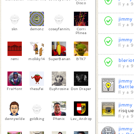
Disco
Il y a 
jimmy
Il y a 
skn
demonz
coseyfannitutti
Corri
Plinea
jimmy
Il y a 
remi
molkky14
SuperBanana
BTK7
blerio
Il y a 
jimmy
Battle
FraMont
thesufei
Euphrosine
Don Draper
Il y a 
jimmy
risque
Il y a 
dannywilde
goldking
Phenix
Lev_Andropov
jimmy