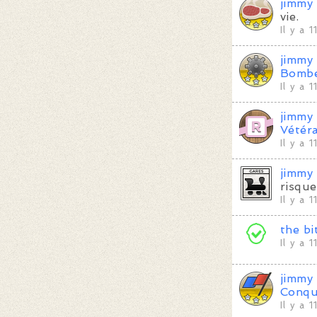
jimmy
vie.
Il y a 
jimmy
Bomb
Il y a 
jimmy
Vétéra
Il y a 
jimmy
risque
Il y a 
the bi
Il y a 
jimmy
Conqu
Il y a 