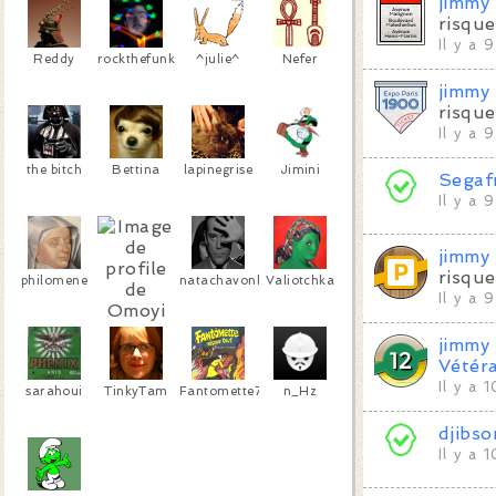
jimmy
risque
Il y a 
Reddy
rockthefunk
^julie^
Nefer
jimmy
risque
Il y a 
the bitch
Bettina
lapinegrise
Jimini
Segaf
Il y a 
jimmy
risque
philomene
natachavonbraun
Valiotchka
Il y a 
Omoyi
jimmy
Vétér
Il y a 
sarahoui
TinkyTam
Fantomette75020
n_Hz
djibso
Il y a 