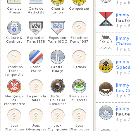
Il y a 
Carte de
Carte de
Chair à
Conquérant
Presse
Radiotélé
canon
jimmy
haute 
Il y a 
jimmy
Culture &
Exposition
Exposition
Exposition
Confiture
Paris 1878
Paris 1900
Paris 1937
Châte
Il y a 
jimmy
Space
Exposition
Grand-
Gratte-
Hermès
Trans-
Maire
Nuage
Il y a 
temporelle
jimmy
Les C
Il y a 
Héro(ïne)s
Il a perdu la
Ils Sont
Il va y avoir
de
tête !
Fous Ces
du sport !
Montmartre
Romains !
jimmy
haute 
Il y a 
Jeux
Jeux
Jeux
Jeux
Olympiques
Olympiques
Olympiques
Olympiques