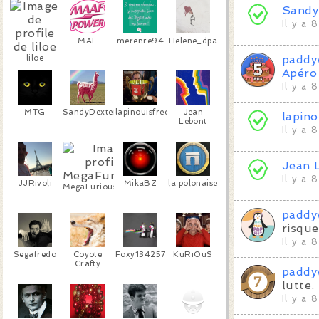
Tins4cv
Sandy
Il y a 
MAF
merenre94
Helene_dpa
liloe
paddy
Apéro 
Il y a 
MTG
SandyDexter
lapinouisfree
Jean
lapino
Lebont
Il y a 
Jean 
Il y a 
JJRivoli
MikaBZ
la polonaise
MegaFuriousMilf
paddy
risque
Il y a 
Segafredo
Coyote
Foxy134257
KuRiOuS
Crafty
paddy
lutte.
Il y a 