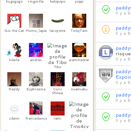
hugogogo
ringorilla
helopopo
yoppi
paddy
Il y a 
paddy
Giù the Cat
Momo_lepanda
lecoyotte
TinkyTam
Il y a 
paddy
risque
Il y a 
hilane
andrev
wammaster
Tibo
paddy
Exposi
Il y a 
Reddy
Euphrosine
Corri
noemiebu
Plinea
paddy
Il y a 
paddy
zdenn
francedancepants
remi
Il y a 