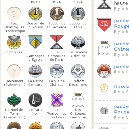
1900
1924
2024
haute 
Il y a 
paddy
Jeux
Joueur de
Joueur de
Joueur du
Rouge 
Olympiques
la Saison
la Semaine
Mois
Transtemporels
Il y a 
paddy
Châte
Kamikaze
La
La
La Grande
Il y a 
Campagne
Commune
Ceinture
d'Egypte
de Paris
paddy
Il y a 
Lancement
La Petite
La Vie de
L'effort
(événement)
Ceinture
Château
Deux-tiers
Roxyl
Il y a 
paddy
Le Noël de
Le Paris
Le
Les
Pouc
Paris
Noir
Poinçonneur
Châteaux
(événement)
des Lilas
Fantômes
Il y a 