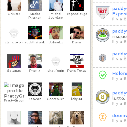
paddy
Exposi
0plus0
Snake
Michel
caporaleugene
Plissken
Jourdain
Il y a 
paddy
risque
Il y a 
clemcoxon
rockthefunk
JulianLz
Durss
paddy
Il y a 
Satanas
Phenix
chat fouin
Paris Texas
Helen
Il y a 
paddy
lutte.
ZanZan
Cocotouch
loky34
PrettyGreen
Il y a 
doom
Il y a 