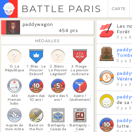
BATTLE PARIS
CARTE
paddywagon
Les no
454 pts
Forêt 
Il y a 
MÉDAILLES
paddy
Tombe
Il y a 
0. La
1. Bleu : Le
2. Blanc :
3. Rouge :
République
Pouvoir
Le Pouvoir
Le pouvoir
paddy
Exécutif
Législatif
Judiciaire
Vétér
Il y a 
Allô
Apéro des
Apéro des 5
Apéro !
paddy
Maman
10 ans !
ans !
(événement)
de sa 
bobo
Il y a 
paddy
Auprès de
Band on
Battlepoly -
Battlepoly -
lutte.
mon Arbre
the Run
Caisse de
Case
Il y a 