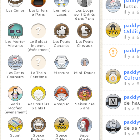
paddy
lutte.
Les Cîmes
Les Enfers
Les Indie
Les Loups
Il y a 
à Paris
Loses
sont Entrés
dans Paris
paddy
Oddit
Il y a 
Les Morts-
Le Soldat
Les Petits
Les Petits
Vibrants
Inconnu
Canards
Chevaux
(événement)
paddy
Il y a 
paddy
Les Petits
Le Train
Mercure
Mini-Pouce
Coureurs
Fantôme
Cultu
Il y a 
paddy
de hau
Paris
Par tous les
Pompier
Saison des
Popfest
Saints !
5 ans
Il y a 
(évènement)
paddy
de sa 
Il y a 
Scout
Space
Space
Super
Explorer
Oddity
Meufs