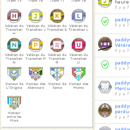
Tram T5
Tram T6
Tram T7
Tram T8
haute 
Il y a 
paddy
Il y a 
Vétéran du
Vétéran du
Vétéran du
Vétéran du
Transilien
Transilien J
Transilien K
Transilien L
H
paddy
Vétér
Il y a 
Vétéran du
Vétéran du
Vétéran du
Vétéran du
Transilien
Transilien P
Transilien
Transilien
paddy
N
R
U
Il y a 
paddy
Visiteur de
Visiteur des
Visiteur de
Visiteur des
L'Origine
Alentours
Seine
Monts
Mercu
Il y a 
paddy
perdu 
Visiteur
entre les
Il y a 
Murs
paddy