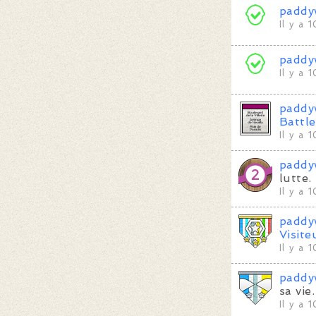
paddy
Il y a 
paddy
Il y a 
paddy
Battle
Il y a 
paddy
lutte.
Il y a 
paddy
Visite
Il y a 
paddy
sa vie.
Il y a 