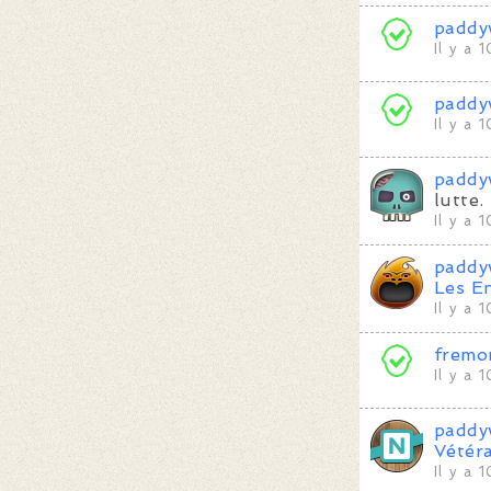
paddy
Il y a 
paddy
Il y a 
paddy
lutte.
Il y a 
paddy
Les En
Il y a 
fremo
Il y a 
paddy
Vétér
Il y a 