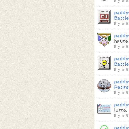
Il y a 
paddy
Battl
Il y a 
paddy
haute 
Il y a 
paddy
Battle
Il y a 
paddy
Petite
Il y a 
paddy
lutte.
Il y a 
paddy