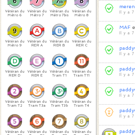
meren
Vétéran du
Vétéran du
Vétéran du
Vétéran du
Il y a 
Métro 6
Métro 7
Métro 7bis
Métro 8
MAF
e
Il y a 
Vétéran du
Vétéran du
Vétéran du
Vétéran du
Métro 9
RER A
RER B
RER C
paddy
Il y a 
paddy
Vétéran du
Vétéran du
Vétéran du
Vétéran du
Il y a 
RER D
RER E
Tram T1
Tram T11
paddy
Il y a 
Vétéran du
Vétéran du
Vétéran du
Vétéran du
Tram T2
Tram T3a
Tram T3b
Tram T4
paddy
Il y a 
paddy
Vétéran du
Vétéran du
Vétéran du
Vétéran du