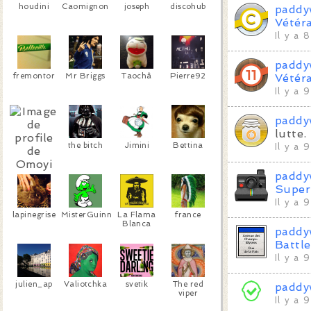
houdini
Caomignon
joseph
discohub
paddy
Vétér
Il y a 
paddy
fremontor
Mr Briggs
Taochâ
Pierre92
Vétér
Il y a 
paddy
lutte.
the bitch
Jimini
Bettina
Il y a 
paddy
Omoyi
Super
Il y a 
lapinegrise
MisterGuinness
La Flama
france
Blanca
paddy
Battl
Il y a 
julien_ap
Valiotchka
svetik
The red
paddy
viper
Il y a 