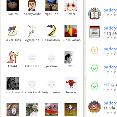
paddy
Savies
dannywilde
ripauline
Eiphor
Il y a 
paddy
risque
Il y a 
SilverHuss
Agrippine
Le Pandoux
SuperBanana
paddy
Il y a 
fab44
MCclacla
jerome
701c
paddy
Il y a 
MTG
Il y a 
natachavonbraun
oliver twist
ladybugmarjo
thesufei
paddy
sa vie.
Il y a 