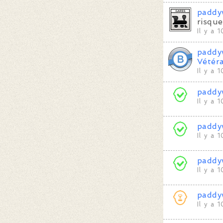
paddy
risque
Il y a 
paddy
Vétér
Il y a 
paddy
Il y a 
paddy
Il y a 
paddy
Il y a 
paddy
Il y a 