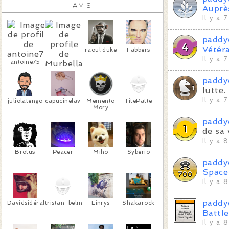
AMIS
Auprè
Il y a 
paddy
Vétér
raoul duke
Fabbers
Il y a 
antoine75
Murbella
paddy
lutte.
Il y a 
juliolatengo
capucinelav
Memento
TitePatte
Mory
paddy
de sa 
Il y a 
Brotus
Peacer
Miho
Syberio
paddy
Space
Il y a 
paddy
Davidsidéral
tristan_belmondo
Linrys
Shakarock
Battl
Il y a 