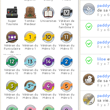
paddy
de sa 
Il y a 
Super
Tombe-
Universitas
Vétéran de
Touriste
Raideur
la ligne
paddy
fantôme V
Il y a 
paddy
Vétéran du
Vétéran du
Vétéran du
Vétéran du
Il y a 
Funiculaire
Métro 1
Métro 10
Métro 11
de
Montmartre
liloe
e
Il y a 
Vétéran du
Vétéran du
Vétéran du
Vétéran du
Métro 12
Métro 13
Métro 14
Métro 2
paddy
de sa 
Il y a 
Vétéran du
Vétéran du
Vétéran du
Vétéran du
paddy
Métro 3
Métro 3bis
Métro 4
Métro 5
sa vie.
Il y a 