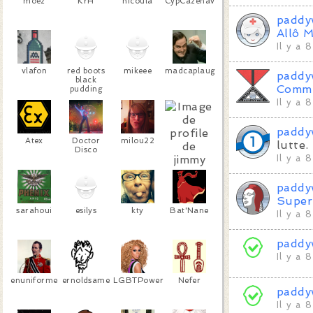
moez
KrH
nicoula
CypCazenave
paddy
Allô 
Il y a 
vlafon
red boots
mikeee
madcaplaugh
paddy
black
Commu
pudding
Il y a 
paddy
Atex
Doctor
milou22
lutte.
Disco
Il y a 
jimmy
paddy
mcnulty
Super
sarahoui
esilys
kty
Bat'Nane
Il y a 
paddy
Il y a 
enuniforme
ernoldsame
LGBTPower
Nefer
paddy
Il y a 