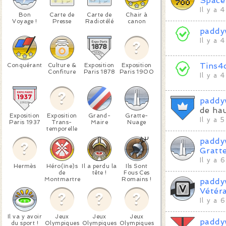
Space
Il y a 
Bon
Carte de
Carte de
Chair à
Voyage !
Presse
Radiotélé
canon
paddy
Il y a 
Tins4
Conquérant
Culture &
Exposition
Exposition
Confiture
Paris 1878
Paris 1900
Il y a 
paddy
de hau
Exposition
Exposition
Grand-
Gratte-
Il y a 
Paris 1937
Trans-
Maire
Nuage
temporelle
paddy
Gratt
Il y a 
Hermès
Héro(ïne)s
Il a perdu la
Ils Sont
de
tête !
Fous Ces
Montmartre
Romains !
paddy
Vétéra
Il y a 
Il va y avoir
Jeux
Jeux
Jeux
paddy
du sport !
Olympiques
Olympiques
Olympiques