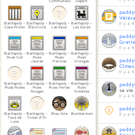
Communauté
Départ
paddy
Vétéra
Battlepoly -
Battlepoly -
Battlepoly -
Battlepoly -
Il y a 
Case Prison
Électricité
Les Eaux
Les Gares
paddy
Gratt
Il y a 
Battlepoly -
Battlepoly -
Battlepoly -
Battlepoly -
Rues Ciel
Rues
Rues
Rues
paddy
Jaunes
Marines
Oranges
Cîmes
Il y a 
Battlepoly -
Battlepoly -
Battlepoly -
Battlepoly -
paddy
Rues Roses
Rues
Rues Vertes
Rues
sa vie.
Rouges
Violettes
Il y a 
paddy
Battlepoly -
Battlepoly -
Bleu-bite
Bomberman
Il y a 
Taxe de
Ticket d'Or
Luxe
paddy