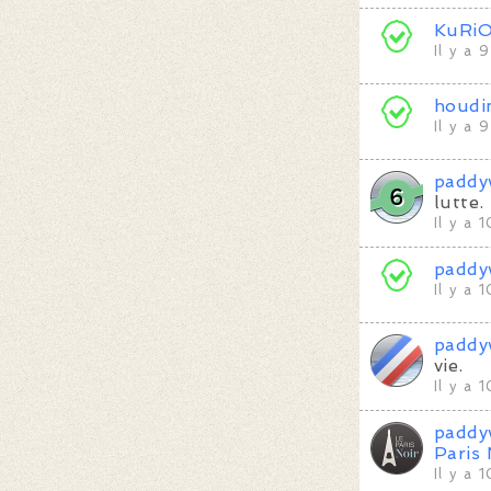
KuRi
Il y a 
houdi
Il y a 
paddy
lutte.
Il y a 
paddy
Il y a 
paddy
vie.
Il y a 
paddy
Paris 
Il y a 