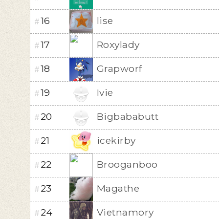
16
lise
#
17
Roxylady
#
18
Grapworf
#
19
Ivie
#
20
Bigbababutt
#
21
icekirby
#
22
Brooganboo
#
23
Magathe
#
24
Vietnamory
#