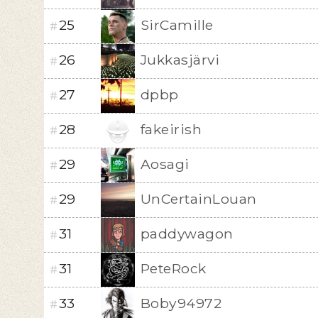
25
SirCamille
#
26
Jukkasjärvi
#
27
dpbp
#
28
fakeirish
#
29
Aosagi
#
29
UnCertainLouan
#
31
paddywagon
#
31
PeteRock
#
33
Boby94972
#