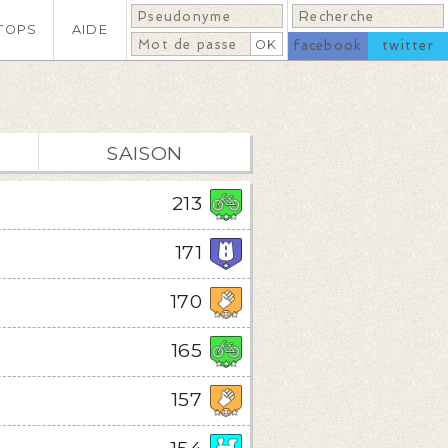
TOPS
AIDE
facebook
twitter
SAISON
213
171
170
165
157