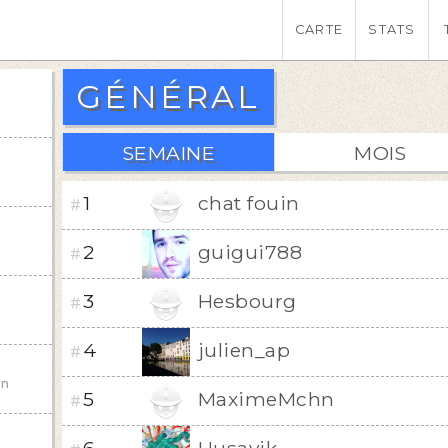
CARTE
STATS
GÉNÉRAL
SEMAINE
MOIS
1
chat fouin
#
2
guigui788
#
3
Hesbourg
#
4
julien_ap
#
in
5
MaximeMchn
#