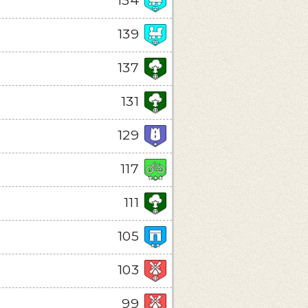
154
139
137
131
129
117
111
105
103
99