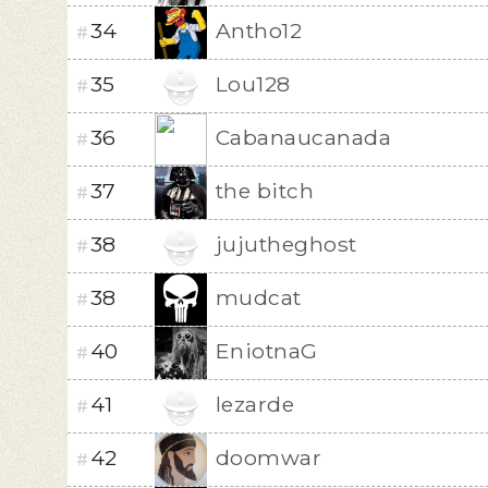
34
Antho12
#
35
Lou128
#
36
Cabanaucanada
#
37
the bitch
#
38
jujutheghost
#
38
mudcat
#
40
EniotnaG
#
41
lezarde
#
42
doomwar
#