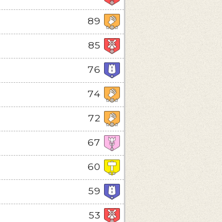
89
85
76
74
72
67
60
59
53