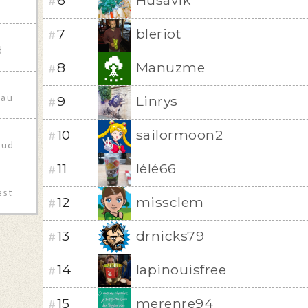
6
Husavik
#
7
bleriot
#
d
8
Manuzme
#
eau
9
Linrys
#
10
sailormoon2
#
Sud
11
lélé66
#
est
12
missclem
#
13
drnicks79
#
14
lapinouisfree
#
15
merenre94
#