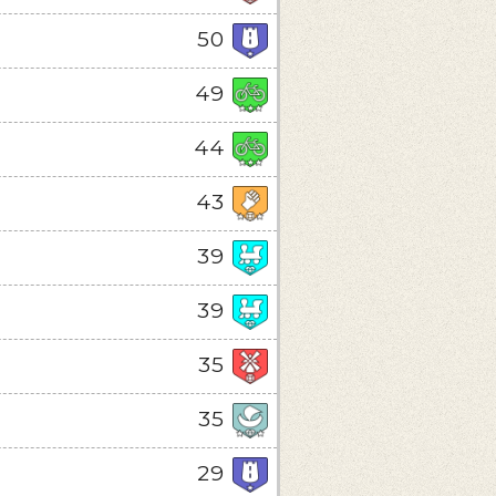
50
49
44
43
39
39
35
35
29