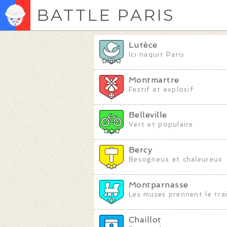
BATTLE PARIS
Lutèce
Ici naquit Paris
Montmartre
Festif et explosif
Belleville
Vert et populaire
Bercy
Besogneux et chaleureux
Montparnasse
Les muses prennent le tra
Chaillot